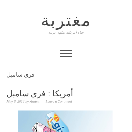
Skip
Skip
Skip
to
to
to
مغتربة
primary
content
primary
navigation
sidebar
حياة أمريكية بنكهة عربية
فري سامبل
أمريكا :: فري سامبل
May 6, 2014
by
Amira
Leave a Comment