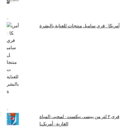
أمريكا :: فري سامبل منتجات للعناية بالبشرة
فرى ٢ لتر من بيبسى نيكست - لمحبى المياة
الغازية - أمريكــا