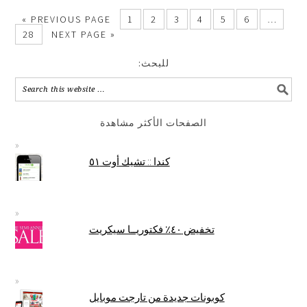
new
new
new
new
window)
window)
window)
window)
« PREVIOUS PAGE
1
2
3
4
5
6
…
28
NEXT PAGE »
:للبحث
الصفحات الأكثر مشاهدة
كندا :: تشيك أوت ٥١
تخفيض ٤٠٪ فكتوريــا سيكريت
كوبونات جديدة من تارجت موبايل