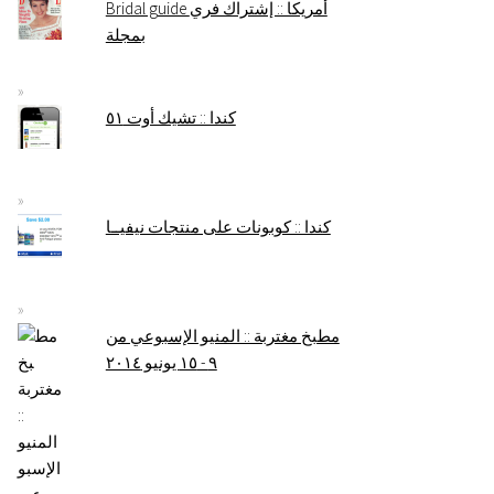
Bridal guide أمريكا :: إشتراك فري
بمجلة
كندا :: تشيك أوت ٥١
كندا :: كوبونات على منتجات نيفيــا
مطبخ مغتربة :: المنيو الإسبوعي من
٩ - ١٥ يونيو ٢٠١٤