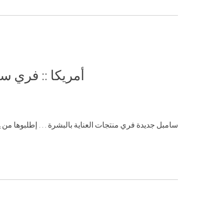
أمريكا :: فري س
سامبل جديدة فري منتجات العناية بالبشرة … إطلبوها من
ه