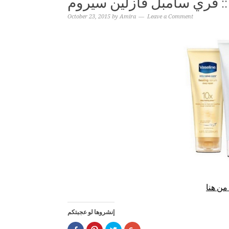
:: فري سامبل فازلين سيروم
October 23, 2015
by
Amira
Leave a Comment
من هنا
إنشروها لو عجبتكم
Click
Click
Click
Click