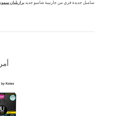
سامبل جديدة فري من جارنيية شامبو جديد
برازيليان سموث
أمر