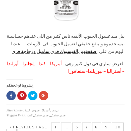
نيل ميد غسول الجيوب الأنفيه ناس كتير من اللى عندهم حساسية
بيستخدموه وبينفع حقيقي لغسيل الجيوب فى الأزمات … عندنا
اليوم من على
صفحتهم بالفيسبوك فري سامبل وزجاجة فري
العرض ساري فى دول كتير وهى ::
أمريكا – كندا – إنجلترا – أيرلندا
– أستراليا – نيوزيلندا- سنغافورا
إنشروها لو عجبتكم
Click
Click
Click
Click
to
to
to
to
share
share
share
share
on
on
on
on
Facebook
Pinterest
Twitter
Google+
Filed Under:
عروض كندا
,
عروض أمريكا
(Opens
(Opens
(Opens
(Opens
Tagged With:
فري سامبل كندا
,
فري سامبل
in
in
in
in
new
new
new
new
window)
window)
window)
window)
« PREVIOUS PAGE
1
…
6
7
8
9
10