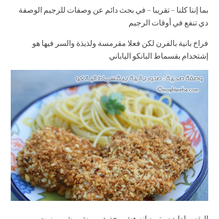
بما إننا كلنا – تقريبا – في بحث دائم عن وصفات للرجيم الوصفة
دي تنفع في أوقات الرجيم
فراخ بانية بالفرن لكن فعلا مقرمسة ولذيذة والسر فيها هو
إشتخدام بقسماط البانكو الياباني
البقسماط ده بيتميز إنه هش وخفيف ومش بيشرب زيت