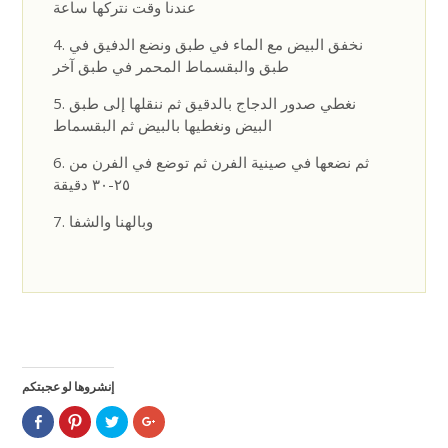
عندنا وقت نتركها ساعة
نخفق البيض مع الماء في طبق ونضع الدفيق في
طبق والبقسماط المحمر في طبق آخر
نغطي صدور الدجاج بالدقيق ثم ننقلها إلى طبق
البيض ونغطيها بالبيض ثم البقسماط
ثم نضعها في صينية الفرن ثم توضع في الفرن من
٢٥-٣٠ دقيقة
وبالهنا والشفا
إنشروها لو عجبتكم
Click
Click
Click
Click
to
to
to
to
share
share
share
share