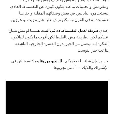
ومقرمش والحبيبات بتاعته بتكون كبيرة عن البقسماط العادي
بيستخدموه اليابانيين في بعض وصفاتهم المقلية وإحنا هنا
هنستخدمه في الفرن وممكن نرش عليه شوية زيت لو عايزين
عندي
طريقة لعمل البقسماط ده في البيت هنــــا
لو مش بيتباع
عندكم لكن الطريقة مش بالظبط لكن أقرب ما يكون للبانكو ..
الفكرة إنه بيتعمل من الخبز بدون القشرة الخارجية الناشفة
بتاعت خبز التوست
جربوه وإن شاء الله يعجبكم ..
الفيديو من هنا
وما تنسوناش في
الإشتراك واللايك …. أتمنى تجربوها