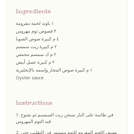
Ingredients
١ باوند لحمة مفرومة
٣ فصوص ثوم مهروس
٤ م كبيرة صوص الصويا
٢ م كبيرة زيت سمسم
٢ م ك سمسم محمص
٢ م كبيرة عسل أبيض
١ م كبيرة صوص المحار وإسمه بالإنجليزية
Oyster sauce
Instructions
في طاسة على النار نسخن زيت السمسم ثم نشوح
فيه الثوم المهروس
نضيف اللحم المفروم للثوم ونستمر في التقليب حتى