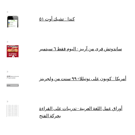
كندا :: تشيك أوت ٥١
ساندوتش فرى من آربيز - اليوم فقط ٦ سبتمبر
أمريكا :: كوبون على نوتيللا= ٩٩ سنت من ولجرينز
أوراق عمل اللغة العربية - تدريبات على القراءة
بحركة الفتح