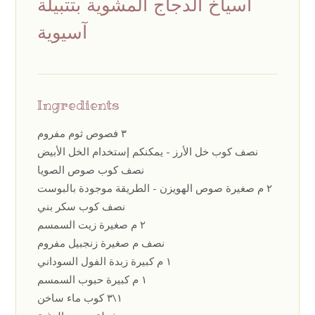
أسياخ الدجاج المشوية بتتبيلة
آسيوية
Ingredients
٣ فصوص ثوم مفروم
نصف كوب خل الأرز - يمكنكم إستخدام الخل الأبيض
نصف كوب صوص الصويا
٢ م صغيرة صوص الهويزن - الطريقة موجودة بالبوست
نصف كوب سكر بني
٢ م صغيرة زيت السمسم
نصف م صغيرة زنجبيل مفروم
١ م كبيرة زبدة الفول السوداني
١ م كبيرة حبوب السمسم
١\٣ كوب ماء ساخن