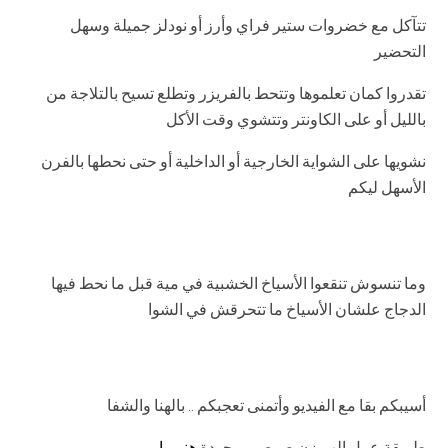
تتآكل مع خضروات ستير فراي وأرز أو نودلز جميلة وسهل
التحضير
تقدروا كمان تعلموها وتتحط بالفريزر وتطلع تسيح بالتلاجة من
بالليل أو على الكاونتر وتتشوي وقت الأكل
نشويها على الشواية الخارجية أو الداخلية أو حتى نحطها بالفرن
الأسهل ليكم
وما تنسوش تنقعوا الأسياخ الخشبية في مية قبل ما نحط فيها
الدجاج علشان الأسياخ ما تتحرقش في الشوا
أسيبكم بقا مع الفيديو وأتمنى تعجبكم .. بالهنا والشفا
طريقة عمل الهويزن صوص موجودة
هنــــا