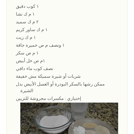
١ كوب دقيق
١ م ك نشا
٢ م ك سميد
١ م ك ساور كريم
١ م ك زيت
١ ونصف م ص خميرة جافة
١ م ص سكر
١م ص خل أبيض
نصف كوب ماء دافي
شربات أو شيرة سميكة مش خفيفة
ممكن رشها بالسكر البودرة أو العسل الأبيض بدل
الشيرة
إختياري : مكسرات مجروشة للتزيين