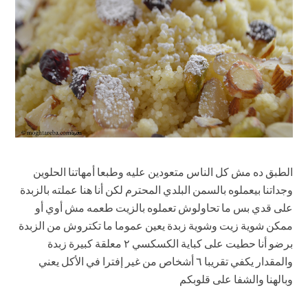
الطبق ده مش كل الناس متعودين عليه وطبعا أمهاتنا الحلوين
وجداتنا بيعملوه بالسمن البلدي المحترم لكن أنا هنا عملته بالزبدة
على قدي بس ما تحاولوش تعملوه بالزيت طعمه مش أوي أو
ممكن شوية زيت وشوية زبدة يعين عموما ما تكتروش من الزبدة
برضو أنا حطيت على كباية الكسكسي ٢ معلقة كبيرة زبدة
والمقدار يكفي تقريبا ٦ أشخاص من غير إفترا في الأكل يعني
وبالهنا والشفا على قلوبكم