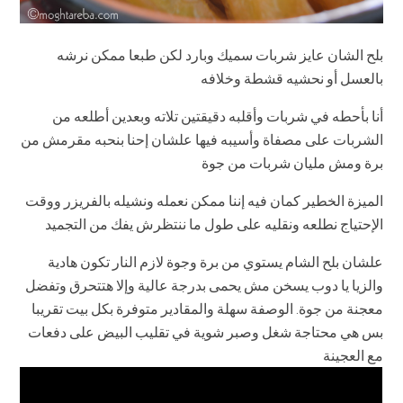
بلح الشان عايز شربات سميك وبارد لكن طبعا ممكن نرشه
بالعسل أو نحشيه قشطة وخلافه
أنا بأحطه في شربات وأقلبه دقيقتين تلاته وبعدين أطلعه من
الشربات على مصفاة وأسيبه فيها علشان إحنا بنحبه مقرمش من
برة ومش مليان شربات من جوة
الميزة الخطير كمان فيه إننا ممكن نعمله ونشيله بالفريزر ووقت
الإحتياج نطلعه ونقليه على طول ما ننتظرش يفك من التجميد
علشان بلح الشام يستوي من برة وجوة لازم النار تكون هادية
والزيا يا دوب يسخن مش يحمى بدرجة عالية وإلا هتتحرق وتفضل
معجنة من جوة. الوصفة سهلة والمقادير متوفرة بكل بيت تقريبا
بس هي محتاجة شغل وصبر شوية في تقليب البيض على دفعات
مع العجينة