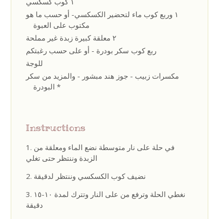
١ كوب كسكسي
١ وربع كوب ماء لتحضير الكسكسي- أو حسب ما هو
مكتوب على العبوة
٢ معلقة كبيرة زبدة غير مملحة
ربع كوب سكر بودرة - أو على حسب رغبتكم
للوجة
مكسرات زبيب - جوز هند مبشور - والمزيد من سكر
البودرة *
Instructions
في حلة على نار متوسطة نضع الماء ومعلقة من
الزبدة وننتظر حتى تغلي
نضيف كوب الكسكسي وننتظر لدقيقة
نغطي الحلة وترفع من على النار وتترك لمدة ١٠-١٥
دقيقة