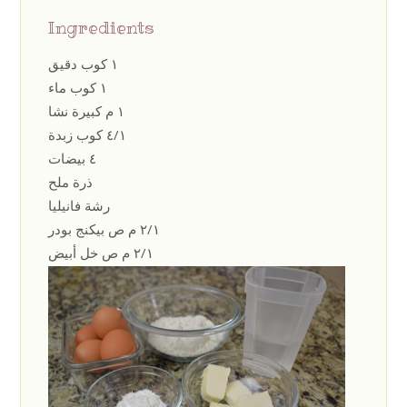
Ingredients
١ كوب دقيق
١ كوب ماء
١ م كبيرة نشا
٤/١ كوب زبدة
٤ بيضات
ذرة ملح
رشة فانيليا
٢/١ م ص بيكنج بودر
٢/١ م ص خل أبيض