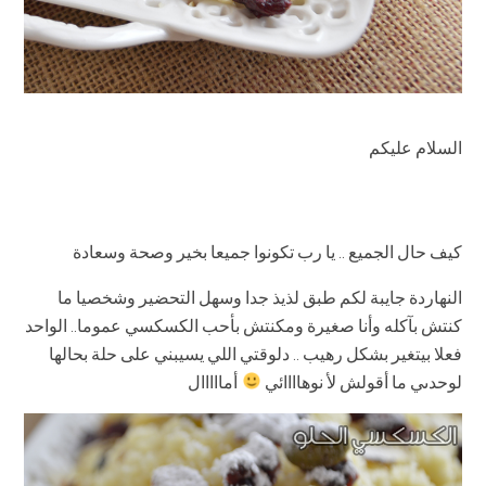
السلام عليكم
كيف حال الجميع .. يا رب تكونوا جميعا بخير وصحة وسعادة
النهاردة جايبة لكم طبق لذيذ جدا وسهل التحضير وشخصيا ما
كنتش بآكله وأنا صغيرة ومكنتش بأحب الكسكسي عموما.. الواحد
فعلا بيتغير بشكل رهيب .. دلوقتي اللي يسيبني على حلة بحالها
لوحدىي ما أقولش لأ نوهاااائي
أمااااال