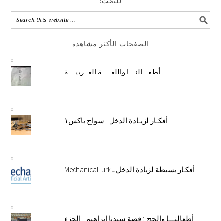
:للبحث
الصفحات الأكثر مشاهدة
أطفـــالنـــا واللغـــــة العــربيــــة
أفكـار لزيـادة الدخل - سواج باكس١
MechanicalTurk أفكـار بسيطة لزيادة الدخل ـ
أطفالنـــا والحج :: قصة سيدنا إبراهيم - الجزء