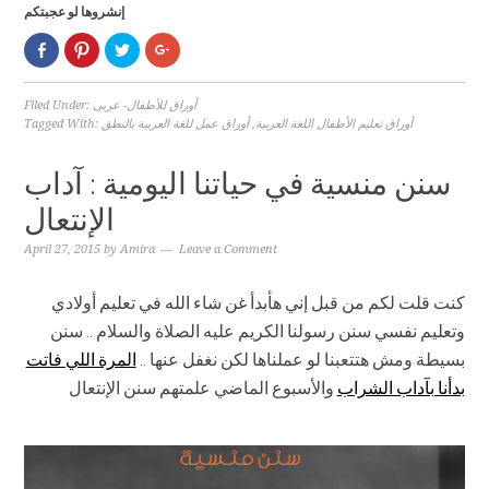
إنشروها لو عجبتكم
Click
Click
Click
Click
to
to
to
to
share
share
share
share
on
on
on
on
Facebook
Pinterest
Twitter
Google+
أوراق للأطفال- عربى
Filed Under:
(Opens
(Opens
(Opens
(Opens
أوراق تعليم الأطفال اللغة العربية
,
أوراق عمل للغة العربية بالنطق
Tagged With:
in
in
in
in
new
new
new
new
window)
window)
window)
window)
سنن منسية في حياتنا اليومية : آداب
الإنتعال
April 27, 2015
by
Amira
Leave a Comment
كنت قلت لكم من قبل إني هأبدأ غن شاء الله في تعليم أولادي
وتعليم نفسي سنن رسولنا الكريم عليه الصلاة والسلام .. سنن
بسيطة ومش هتتعبنا لو عملناها لكن نغفل عنها ..
المرة اللي فاتت
بدأنا بآداب الشراب
والأسبوع الماضي علمتهم سنن الإنتعال