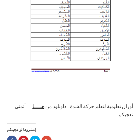
أوراق تعليمية لتعلم حركة الشدة .. داونلود من
هنــــا
… أتمنى
تعجبكم
إنشروها لو عجبتكم
Click
Click
Click
Click