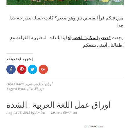
مين فيكم قرأ القصص دي وهو صغير؟ كانت جميلة بصراحة جدا
جدا
وجدت
قصص المكتبة الخضراء
لينا بالذات المغتربية للقراءة مع
أطفالنا .. أتمنى ينفعكم
إنشروها لو عجبتكم
Click
Click
Click
Click
to
to
to
to
share
share
share
share
on
on
on
on
Facebook
Pinterest
Twitter
Google+
أوراق للأطفال- عربى
Filed Under:
(Opens
(Opens
(Opens
(Opens
فري للأطفال
Tagged With:
in
in
in
in
new
new
new
new
window)
window)
window)
window)
أوراق عمل اللغة العربية : الشدة
August 16, 2015
by
Amira
Leave a Comment