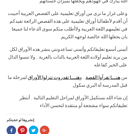
الله يبارك في جهودهم ويجعلها بميزان حسناتهم
وعلى غرار ما نرى من أوراق تعليمية على القصص الغربية أحببت
أن أقدم لأطفالنا أوراق تعليمية على هذه القصص الرائعة تفيدكم
في تعليمهم اللغة العربية ولاأطلب منكم سوى الدعاء لنا جميعا
بان يجعلها الله خالصة لوجهه الكريم
أتمنى أسمع تعليقاتكم وأتمنى تساعدونني بنشر هذه الأوراق لكل
من يريد تعليم أولاده اللغة العربية بالذات بالغربة .. ولا تنسوا الدال
على الخير كفاعله
من
هنـــا تقرآوا القصة
.. و
هنـــا تقدروت تنزلوا الأوراق
لمرحلة ما
قبل المدرسة أة البري سكول
إن شاء الله نستكمل الأوراق لمراحل التعليم التالية .. أنتظر
تعليقاتكم سواء مشجعة أو منتقدة لتحسن الأداء
إنشروها لو عجبتكم
Click
Click
Click
Click
to
to
to
to