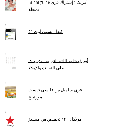
Bridal guide أمريكا :: إشتراك فري
بمجلة
كندا :: تشيك أوت ٥١
أوراق تعليم اللغة العربية :: تدريبات
على القراءة والإملاء
فرى سامبل من فانسى فيست
مورنينج
أمريكا :: ٢٠٪ تخفيض من ميسيز