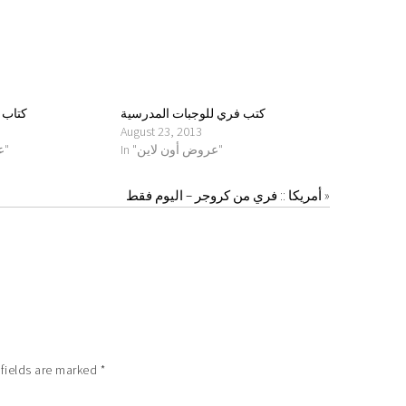
كتب فري للوجبات المدرسية
كتاب 
August 23, 2013
In "عروض أون لاين"
In "عروض أمريكا"
أمريكا :: فري من كروجر – اليوم فقط
»
fields are marked
*