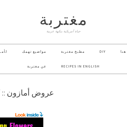
مغتربة
حياة أمريكية بنكهة عربية
لأمـ
مواضيع تهمك
مطبخ مغتربة
DIY
 هنا
عن مغتربة
RECIPES IN ENGLISH
عروض أمازون :: ك