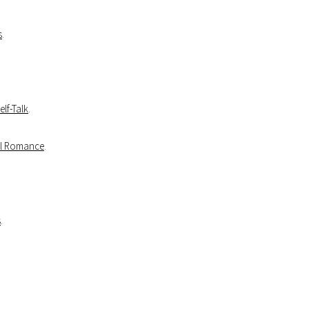
s
.
lf-Talk
.
al Romance
.
s
.