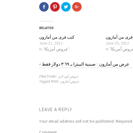
Click
Click
Click
Click
to
to
to
to
share
share
share
share
on
on
on
on
Facebook
Pinterest
Twitter
Google+
(Opens
(Opens
(Opens
(Opens
in
in
in
in
RELATED
new
new
new
new
window)
window)
window)
window)
فرى من أمازون
كتب فرى من أمازون
June 21, 2012
June 20, 2012
In "عروض أمريكا"
«
عرض من أمازون :: صينية البيتزا بـ ٣.٦٩ دولار فقط
Filed Under:
عروض أون لاين
Tagged With:
عروض أمازون
LEAVE A REPLY
Your email address will not be published.
Required 
Comment