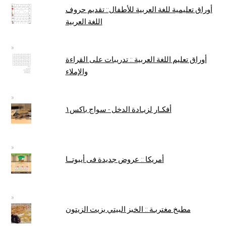
أوراق تعليمية للغة العربية للأطفال:: تقديم حروف
اللغة العربية
أوراق تعليم اللغة العربية :: تدريبات على القراءة
والإملاء
أفكـار لزيـادة الدخل - سواج باكس١
أمريكا :: عروض جديدة فى أيبوتــا
مطبخ مغتربـة :: الخبز البيتي بزيت الزيتون