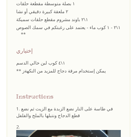
١ بصلة متوسطة مقطعة حلقات
٢ ملعقة كبيرة دقيقي أو نشا
١\٢ باوند مشروم مقطع حلقات سميكة
١\٢ - ١ كوب ماء - يعتمد على رغبتكم في سمك الصوص
**
إختياري
١\٤ كوب لبن خالي الدسم
** يمكن إستخدام مرقة دجاج للمزيد من النكهةز
Instructions
في طاسة على النار نضع الزبدة مع الزيت ثم نضع
قطع الدجاج ونتبلها بالملح والفلفل