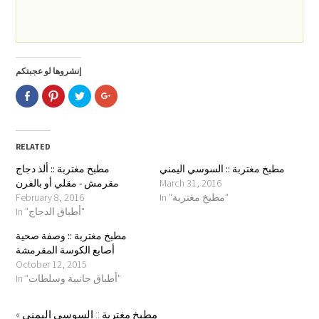
إنشروها لو عجبتكم
Click
Click
Click
Click
to
to
to
to
share
share
share
share
on
on
on
on
Facebook
Pinterest
Twitter
Google+
(Opens
(Opens
(Opens
(Opens
in
in
in
in
RELATED
new
new
new
new
window)
window)
window)
window)
مطبخ مغتربة :: السوسي اليمني
مطبخ مغتربة :: ألذ دجاج
March 31, 2016
مقرمش - مقلي أو بالفرن
In "مطبخ مغتربة"
February 8, 2016
In "أطباق الدجاج"
مطبخ مغتربة :: وصفة صحية
أصابع الكوسة المقرمشة
October 12, 2015
In "أطباق جانبية وسلطات"
مطبخ مغتربة :: السوسي اليمني
«