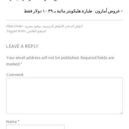
»
عروض أمازون : طيارة هليكوبتر مائية بـ ١٠.٣٩ دولار فقط
أطباق الدجاج
,
الأطباق الرئيسية
,
مطبخ مغتربة
Filed Under:
المطبخ العالمي
Tagged With:
LEAVE A REPLY
Your email address will not be published.
Required fields are
marked
*
Comment
Name
*