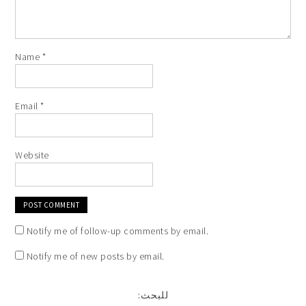
Name
*
Email
*
Website
Notify me of follow-up comments by email.
Notify me of new posts by email.
:للبحث