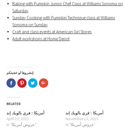
Baking with Pumpkin Junior Chef Class at Williams Sonoma on
Saturday
Sunday Cooking with Pumpkin Technique class at Williams
Sonoma on Sunday
Craft and class events at American Girl Stores
Adult workshops at Home Depot
إنشروها لو عجبتكم
Click
Click
Click
Click
to
to
to
to
share
share
share
share
on
on
on
on
Facebook
Pinterest
Twitter
Google+
(Opens
(Opens
(Opens
(Opens
in
in
in
in
RELATED
new
new
new
new
window)
window)
window)
window)
أمريكا :: فري بالويك إند
أمريكا :: فري بالويك إند
April 10, 2015
November 13, 2015
In "عروض أمريكا"
In "عروض أمريكا"