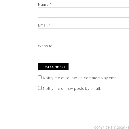
Name
*
Email
*
Website
Notify me of follow-up comments by email.
Notify me of new posts by email.
COPYRIGHT © 2026 ·