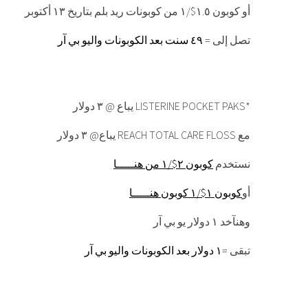
أو كوبون ١.٥$/١ من كوبونات ريد بلم بتاريخ ١٣ أكتوبر
تصل إلى =
٤٩ سنت بعد الكوبونات واليو بي آر
يباع @ ٣ دولار LISTERINE POCKET PAKS*
يباع@ ٣ دولار REACH TOTAL CARE FLOSS مع
نستخدم
كوبون ٢$/١ من هنـــــا
أو
كوبون ١$/١ كوبون هنـــــا
وهنآخد ١ دولار يو بي آر
تبقى =
١ دولار بعد الكوبونات واليو بي آر