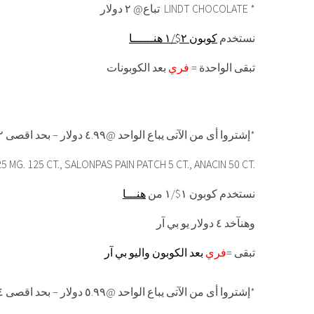
تباع@ ٢ دولار LINDT CHOCOLATE *
نستخدم
كوبون ٢$/١ هنــــــا
تبقى الواحدة =
فري
بعد الكوبونات
إشتروا أى من الآتى يباع الواحد @٤.٩٩ دولار – بحد اقصى ٢*
5 MG. 125 CT., SALONPAS PAIN PATCH 5 CT., ANACIN 50 CT.
نستخدم كوبون ١$/١ من
هنـــا
وهنآخد ٤ دولار يو بي آر
تبقى =
فري
بعد الكوبون واليو بي آر
إشتروا أى من الآتى يباع الواحد @٥.٩٩ دولار – بحد اقصى ٤*