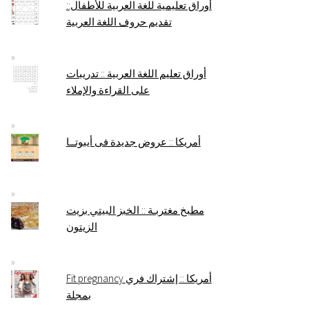
أوراق تعليمية للغة العربية للأطفال::
تقديم حروف اللغة العربية
أوراق تعليم اللغة العربية :: تدريبات
على القراءة والإملاء
أمريكا :: عروض جديدة فى أيبوتــا
مطبخ مغتربـة :: الخبز البيتي بزيت
الزيتون
Fit pregnancy أمريكا :: إشتراك فري
بمجلة