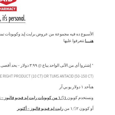
الأسبوع ده فيه مجموعة من عروض برايت إيد وكوبونات تمش
هنـــا
تتعرفوا عليها
إشتروا أى من الآتى الواحد يباع @ ٣.٩٩ دولار – بحد أقصى ٤ *
 RIGHT PRODUCT (10 CT) OR TUMS ANTACID (50-150 CT)
هنآخد ١ دولار يو بي آر
ونستخدم كوبون
١$/١ من كوبونات رايت إيد فيديو فاليوز – نوفمبر
أو كوبون ٢$/١ من
رايت إيد فيديو فاليوز – أكتوبر