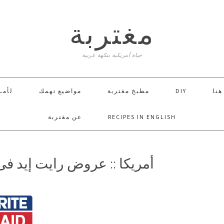
مغتربة
حياة أمريكية بنكهة عربية
 هنا
DIY
مطبخ مغتربة
مواضيع تهمك
لأمـ
RECIPES IN ENGLISH
عن مغتربة
أمريكا :: عروض رايت إيد فى الفترة من 