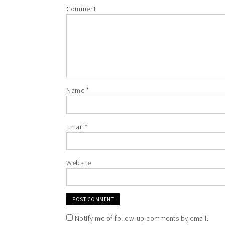
Comment
Name
*
Email
*
Website
Notify me of follow-up comments by email.