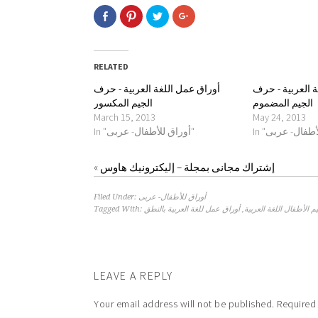
Click
Click
Click
Click
to
to
to
to
share
share
share
share
on
on
on
on
Facebook
Pinterest
Twitter
Google+
(Opens
(Opens
(Opens
(Opens
in
in
in
in
RELATED
new
new
new
new
window)
window)
window)
window)
 العربية - حرف
أوراق عمل اللغة العربية - حرف
الجيم المضموم
الجيم المكسور
March 15, 2013
May 24, 2013
In "أوراق للأطفال- عربى"
إشتراك مجانى بمجلة – إليكترونيك هاوس
«
أوراق للأطفال- عربى
Filed Under:
م الأطفال اللغة العربية
,
أوراق عمل للغة العربية بالنطق
Tagged With:
LEAVE A REPLY
Your email address will not be published.
Required 