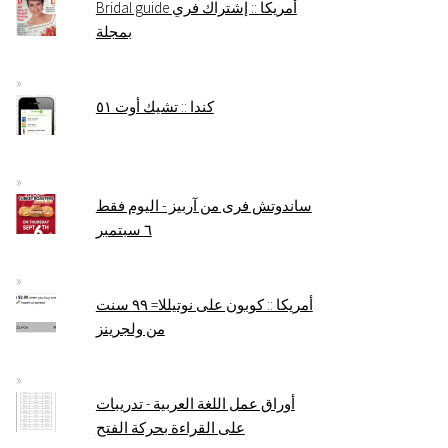
Bridal guide أمريكا :: إشتراك فري
بمجلة
كندا :: تشيك أوت ٥١
ساندوتش فرى من آربيز - اليوم فقط
٦ سبتمبر
أمريكا :: كوبون على نوتيللا= ٩٩ سنت
من ولجرينز
أوراق عمل اللغة العربية - تدريبات
على القراءة بحركة الفتح