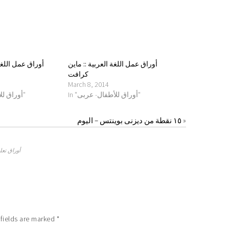
أوراق عمل اللغة العربية :: ماين
أوراق عمل اللغة
كرافت
March 8, 2014
In "أوراق للأطفال- عربى"
In "أوراق للأطفال- عربى"
»
١٥ نقطة من ديزنى بوينتس – اليوم
أوراق تعلي
fields are marked
*