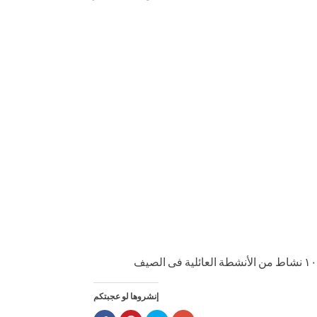
إنشروها لو عجبتكم