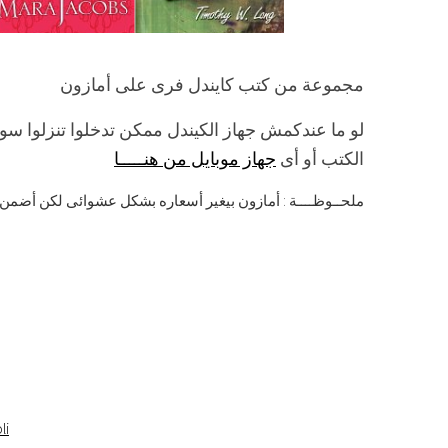
مجموعة من كتب كايندل فرى على أمازون
لو ما عندكمش جهاز الكيندل ممكن تدخلوا تنزلوا سو
الكتب أو أى
جهاز موبايل من هنـــــا
ملحــوظــــة : أمازون بيغير أسعاره بشكل عشوائى لكن أضمن
li