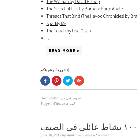
The Woman by David Bishop
The Secret of Lies by Barbara Forte Abate
Threads That Bind (The Havoc Chronicles) by Bra
Sparkly Me
The Touch by Lisa Olsen
…
READ MORE »
إنشروها لو عجبتكم
Click
Click
Click
Click
to
to
to
to
share
share
share
share
on
on
on
on
Facebook
Pinterest
Twitter
Google+
(Opens
(Opens
(Opens
(Opens
Filed Under:
عروض أون لاين
in
in
in
in
Tagged With:
كتب فرى
new
new
new
new
window)
window)
window)
window)
June 10, 2013
by
Amira
Leave a Comment