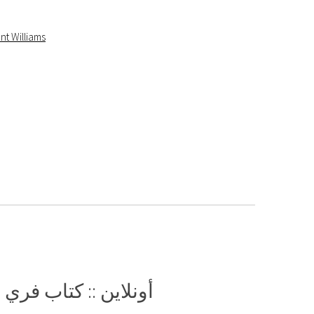
nt Williams
أونلاين :: كتاب فري ١٠٠ نشاط عائلى فى الصيف