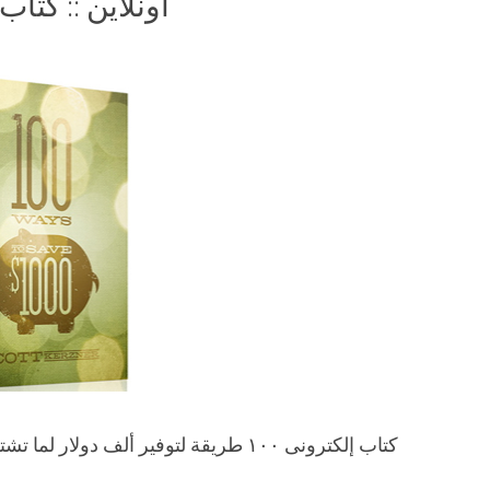
أونلاين :: كتا
كتاب إلكترونى ١٠٠ طريقة لتوفير ألف دولار لما تشتركوا فى المجموعة البريدية