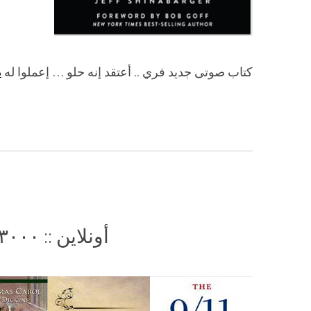
كتاب صوتى جديد فري .. أعتقد إنه حلو … إعملوا له
د
أونلاين :: ٣٠٠٠ كتاب إلكتروني وصوتي فري