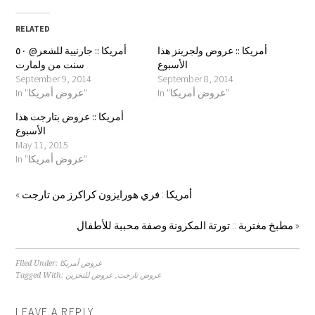
on
on
on
on
Facebook
Pinterest
Twitter
Google+
(Opens
(Opens
(Opens
(Opens
in
in
in
in
RELATED
new
new
new
new
window)
window)
window)
window)
أمريكا :: عروض ولجرينز هذا
أمريكا :: جارنيية للشعر@ ٥٠
الأسبوع
سنت من ولمارت
September 9, 2014
September 8, 2014
In "عروض أمريكا"
In "عروض أمريكا"
أمريكا :: عروض بتارجت هذا
الأسبوع
May 11, 2015
In "عروض أمريكا"
«
أمريكا : فري هورايزون كراكرز من تارجت
مطبخ مغتربة :: تورتة المكرونة وصفة محببة للأطفال
»
Filed Under:
عروض أمريكا
Tagged With:
عروض للتخزين
,
عروض تارجت
LEAVE A REPLY