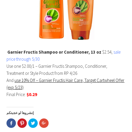
Garnier Fructis Shampoo or Conditioner, 13 oz
$2.54,
sale
price through 5/30
Use one $2.00/1 – Garnier Fructis Shampoo, Conditioner,
Treatment or Style Product from RP 4/26
And
use 10% Off – Garnier Fructis Hair Care, Target Cartwheel Offer
(exp 5/23)
Final Price:
$0.29
إنشروها لو عجبتكم
Click
Click
Click
Click
to
to
to
to
share
share
share
share