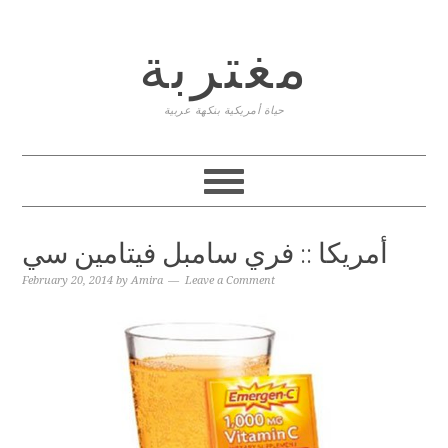
Skip
Skip
Skip
to
to
to
مغتربة
primary
content
primary
navigation
sidebar
حياة أمريكية بنكهة عربية
أمريكا :: فري سامبل فيتامين سي
February 20, 2014
by
Amira
Leave a Comment