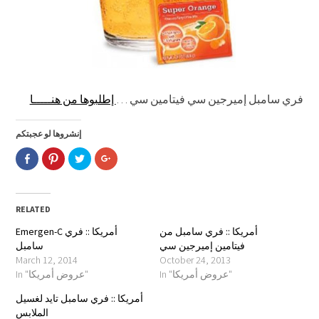
فري سامبل إميرجين سي فيتامين سي …
إطلبوها من هنـــــا
إنشروها لو عجبتكم
Click
Click
Click
Click
to
to
to
to
share
share
share
share
on
on
on
on
Facebook
Pinterest
Twitter
Google+
(Opens
(Opens
(Opens
(Opens
in
in
in
in
RELATED
new
new
new
new
window)
window)
window)
window)
أمريكا :: فري سامبل من
Emergen-C أمريكا :: فري
فيتامين إميرجين سي
سامبل
March 12, 2014
October 24, 2013
In "عروض أمريكا"
In "عروض أمريكا"
أمريكا :: فري سامبل تايد لغسيل
الملابس